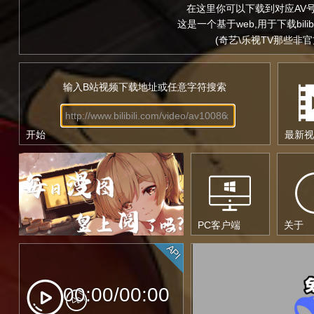
在这里你可以下载到对应AV号
这是一个基于web,用于下载bilib
(奇艺\乐视TV那些非
输入B站视频下载地址或任意字符搜索
x
开始
最新视
PC客户端
关于
API
00:00/00:00